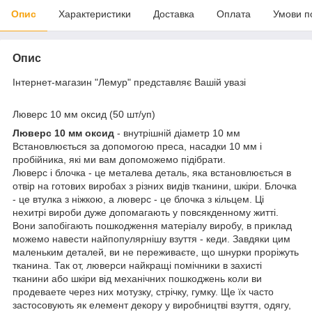
Опис
Характеристики
Доставка
Оплата
Умови п
Опис
Інтернет-магазин "Лемур" представляє Вашій увазі
Люверс 10 мм оксид (50 шт/уп)
Люверс 10 мм оксид
- внутрішній діаметр 10 мм
Встановлюється за допомогою преса, насадки 10 мм і
пробійника, які ми вам допоможемо підібрати.
Люверс і блочка - це металева деталь, яка встановлюється в
отвір на готових виробах з різних видів тканини, шкіри. Блочка
- це втулка з ніжкою, а люверс - це блочка з кільцем. Ці
нехитрі вироби дуже допомагають у повсякденному житті.
Вони запобігають пошкодження матеріалу виробу, в приклад
можемо навести найпопулярнішу взуття - кеди. Завдяки цим
маленьким деталей, ви не переживаєте, що шнурки проріжуть
тканина. Так от, люверси найкращі помічники в захисті
тканини або шкіри від механічних пошкоджень коли ви
продеваете через них мотузку, стрічку, гумку. Ще їх часто
застосовують як елемент декору у виробництві взуття, одягу,