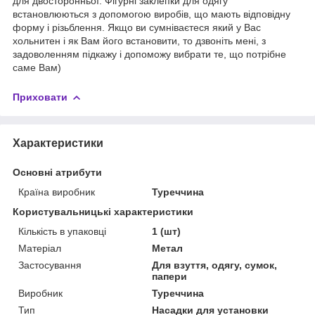
для двосторонньої. Фігурні заклепки для одягу
встановлюються з допомогою виробів, що мають відповідну
форму і різьблення. Якщо ви сумніваєтеся який у Вас
хольнитен і як Вам його встановити, то дзвоніть мені, з
задоволенням підкажу і допоможу вибрати те, що потрібне
саме Вам)
Приховати
Характеристики
Основні атрибути
Країна виробник
Туреччина
Користувальницькі характеристики
Кількість в упаковці
1 (шт)
Матеріал
Метал
Застосування
Для взуття, одягу, сумок,
папери
Виробник
Туреччина
Тип
Насадки для установки