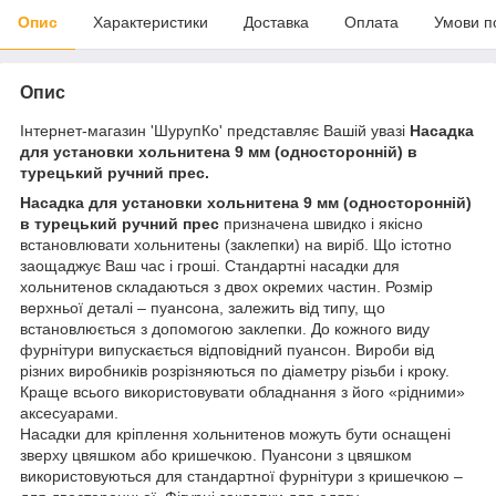
Опис
Характеристики
Доставка
Оплата
Умови п
Опис
Інтернет-магазин 'ШурупКо' представляє Вашій увазі
Насадка
для установки хольнитена 9 мм (односторонній) в
турецький ручний прес.
Насадка для установки хольнитена 9 мм (односторонній)
в турецький ручний прес
призначена швидко і якісно
встановлювати хольнитены (заклепки) на виріб. Що істотно
заощаджує Ваш час і гроші. Стандартні насадки для
хольнитенов складаються з двох окремих частин. Розмір
верхньої деталі – пуансона, залежить від типу, що
встановлюється з допомогою заклепки. До кожного виду
фурнітури випускається відповідний пуансон. Вироби від
різних виробників розрізняються по діаметру різьби і кроку.
Краще всього використовувати обладнання з його «рідними»
аксесуарами.
Насадки для кріплення хольнитенов можуть бути оснащені
зверху цвяшком або кришечкою. Пуансони з цвяшком
використовуються для стандартної фурнітури з кришечкою –