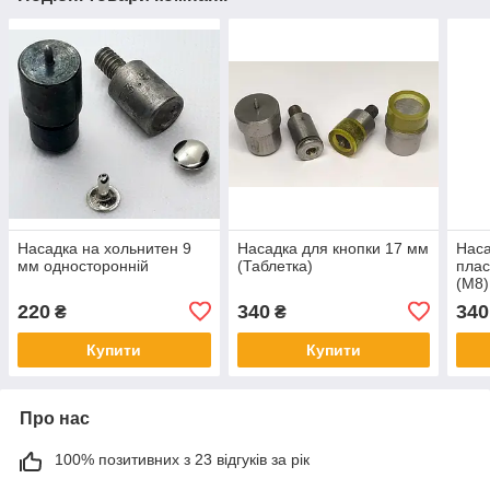
Насадка на хольнитен 9
Насадка для кнопки 17 мм
Наса
мм односторонній
(Таблетка)
плас
(М8)
220
340
340
₴
₴
Купити
Купити
Про нас
100% позитивних з 23 відгуків за рік