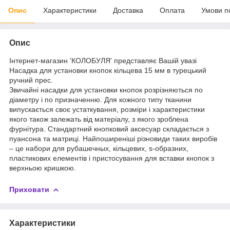
Опис
Характеристики
Доставка
Оплата
Умови п
Опис
Інтернет-магазин 'КОЛОБУЛЯ' представляє Вашій увазі
Насадка для установки кнопок кільцева 15 мм в турецький
ручний прес.
Звичайні насадки для установки кнопок розрізняються по
діаметру і по призначенню. Для кожного типу тканини
випускається своє устаткування, розміри і характеристики
якого також залежать від матеріалу, з якого зроблена
фурнітура. Стандартний кнопковий аксесуар складається з
пуансона та матриці. Найпоширеніші різновиди таких виробів
– це набори для рубашечных, кільцевих, s-образних,
пластикових елементів і пристосування для вставки кнопок з
верхньою кришкою.
Приховати
Характеристики