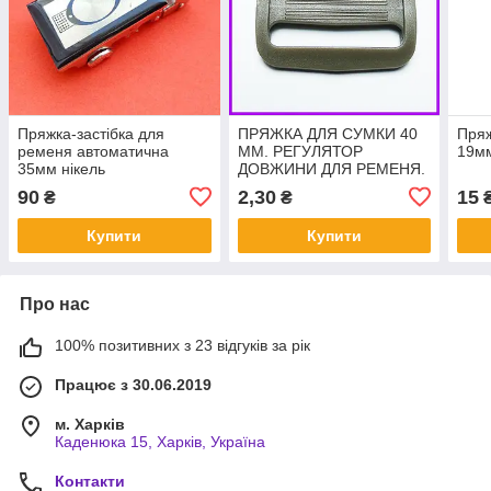
Пряжка-застібка для
ПРЯЖКА ДЛЯ СУМКИ 40
Пряж
ременя автоматична
ММ. РЕГУЛЯТОР
19мм
35мм нікель
ДОВЖИНИ ДЛЯ РЕМЕНЯ.
ПЛАСТИК ХАКІ (200шт)
90
2,30
15
₴
₴
Купити
Купити
Про нас
100% позитивних з 23 відгуків за рік
Працює з 30.06.2019
м. Харків
Каденюка 15, Харків, Україна
Контакти