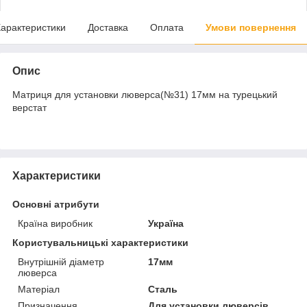
арактеристики
Доставка
Оплата
Умови повернення
Опис
Матриця для установки люверса(№31) 17мм на турецький
верстат
Характеристики
Основні атрибути
Країна виробник
Україна
Користувальницькі характеристики
Внутрішній діаметр
17мм
люверса
Матеріал
Сталь
Призначення
Для установки люверсів