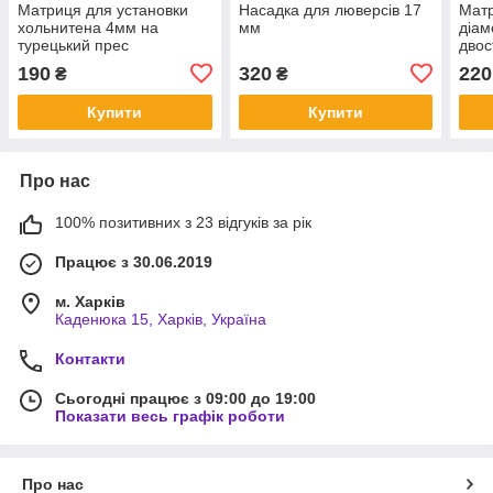
Матриця для установки
Насадка для люверсів 17
Матр
хольнитена 4мм на
мм
діам
турецький прес
двос
туре
190
320
220
₴
₴
Купити
Купити
Про нас
100% позитивних з 23 відгуків за рік
Працює з 30.06.2019
м. Харків
Каденюка 15, Харків, Україна
Контакти
Сьогодні працює з 09:00 до 19:00
Показати весь графік роботи
Про нас