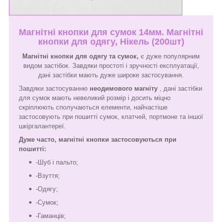
Магнітні кнопки для сумок 14мм. Магнітні
кнопки для одягу, Нікель (200шт)
Магнітні кнопки для одягу та сумок,
є дуже популярним
видом застібок. Завдяки простоті і зручності експлуатації,
дані застібки мають дуже широке застосування.
Завдяки застосуванню
неодимового магніту
, дані застібки
для сумок мають невеликий розмір і досить міцно
скріплюють сполучаються елементи, найчастіше
застосовують при пошитті сумок, клатчей, портмоне та іншої
шкіргалантереї.
Дуже часто, магнітні кнопки застосовуються при
пошитті:
-Шуб і пальто;
-Взуття;
-Одягу;
-Сумок;
-Гаманців;