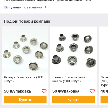
Всі умови повернення
Подібні товари компанії
Люверс 5 мм нікель (100
Люверс 5 мм темний
Люве
шт/уп)
нікель (100 шт/уп)
(№2)
Туре
50
50
40
₴/упаковка
₴/упаковка
₴
Купити
Купити