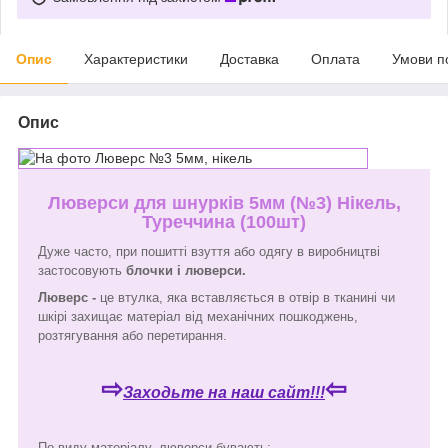
Опис
Характеристики
Доставка
Оплата
Умови п
Опис
Люверси для шнурків 5мм (№3) Нікель,
Туреччина (100шт)
Дуже часто, при пошитті взуття або одягу в виробництві
застосовують
блочки і люверси.
Люверс -
це втулка, яка вставляється в отвір в тканині чи
шкірі захищає матеріал від механічних пошкоджень,
розтягування або перетирання.
⇨
⇦
Заходьте на наш сайт!!!
По виду матеріалу, люверси бувають: