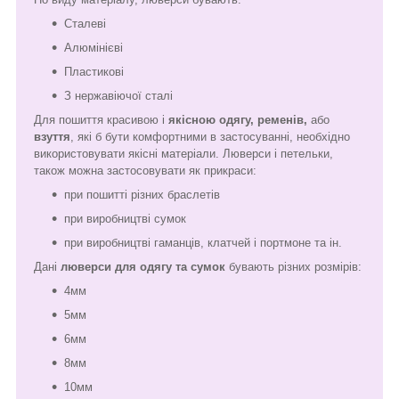
Сталеві
Алюмінієві
Пластикові
З нержавіючої сталі
Для пошиття красивою і
якісною одягу, ременів,
або
взуття
, які б бути комфортними в застосуванні, необхідно
використовувати якісні матеріали. Люверси і петельки,
також можна застосовувати як прикраси:
при пошитті різних браслетів
при виробництві сумок
при виробництві гаманців, клатчей і портмоне та ін.
Дані
люверси для одягу та сумок
бувають різних розмірів:
4мм
5мм
6мм
8мм
10мм