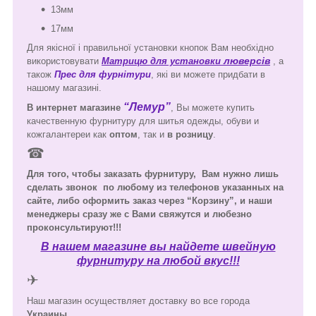
13мм
17мм
Для якісної і правильної установки кнопок Вам необхідно
люверсів
використовувати
Матрицю для установки
, а
також
Прес для фурнітури
, які ви можете придбати в
нашому магазині.
“Лемур”
В интернет магазине
, Вы можете купить
качественную фурнитуру для шитья одежды, обуви и
кожгалантереи как
оптом
, так и
в розницу
.
☎
Для того, чтобы заказать фурнитуру, Вам нужно лишь
сделать звонок
по любому из телефонов указанных на
сайте, либо оформить заказ через “Корзину”, и наши
менеджеры сразу же с Вами свяжутся и любезно
проконсультируют!!!
В нашем магазине вы найдете швейную
фурнитуру на любой вкус!!!
✈
Наш магазин осуществляет доставку во все города
Украины