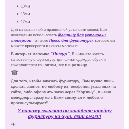
10мм
13мм
17мм
Для качественной и правильной установки кнопок Вам
необходимо использовать
Матрицу для установки
люверсов
, а также
Пресс для фурнитуры
, которые вы
можете приобрести в нашем магазине.
“Лемур”
В интернет магазине
, Вы можете купить
качественную фурнитуру для шитья одежды, обуви и
кожгалантереи как
оптом
, так и
в розницу
.
☎
Для того, чтобы заказать фурнитуру, Вам нужно лишь
сделать звонок
по любому из телефонов указанных на
сайте, либо оформить заказ через “Корзину”, и наши
менеджеры сразу же с Вами свяжутся и любезно
проконсультируют!!!
У нашому магазині ви знайдете швейну
фурнітуру на будь-який смак!!!
✈