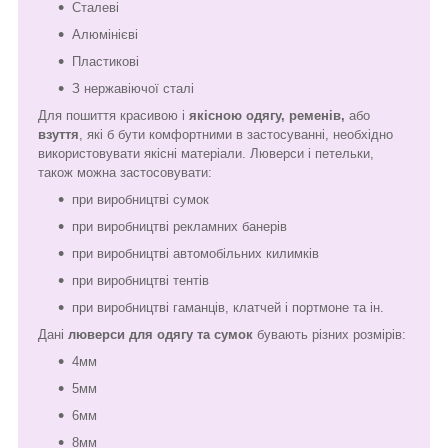
Сталеві
Алюмінієві
Пластикові
З нержавіючої сталі
Для пошиття красивою і
якісною одягу, ременів,
або
взуття
, які б бути комфортними в застосуванні, необхідно
використовувати якісні матеріали. Люверси і петельки,
також можна застосовувати:
при виробництві сумок
при виробництві рекламних банерів
при виробництві автомобільних килимків
при виробництві тентів
при виробництві гаманців, клатчей і портмоне та ін.
Дані
люверси для одягу та сумок
бувають різних розмірів:
4мм
5мм
6мм
8мм