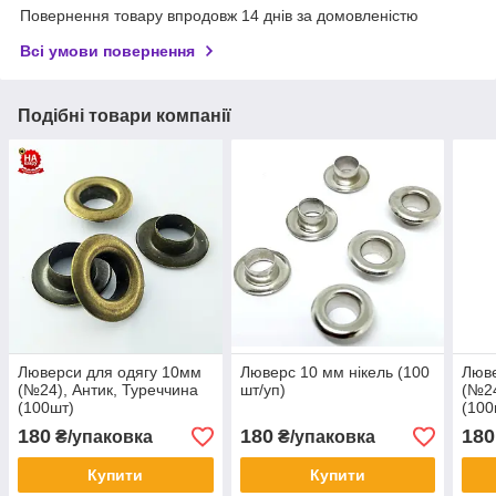
Повернення товару впродовж 14 днів за домовленістю
Всі умови повернення
Подібні товари компанії
Люверси для одягу 10мм
Люверс 10 мм нікель (100
Люве
(№24), Антик, Туреччина
шт/уп)
(№24
(100шт)
(100
180
180
180
₴/упаковка
₴/упаковка
Купити
Купити