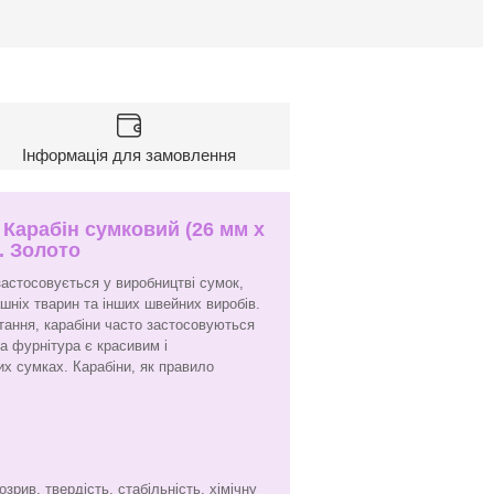
Інформація для замовлення
 Карабін сумковий (26 мм х
. Золото
 застосовується у виробництві сумок,
шніх тварин та інших швейних виробів.
тання, карабіни часто застосовуються
а фурнітура є красивим і
х сумках. Карабіни, як правило
:
зрив, твердість, стабільність, хімічну