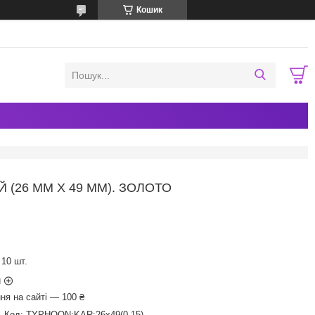
Кошик
 (26 ММ Х 49 ММ). ЗОЛОТО
10 шт.
и
ня на сайті — 100 ₴
Код:
TYPHOON:KAR:26х49(0.15)