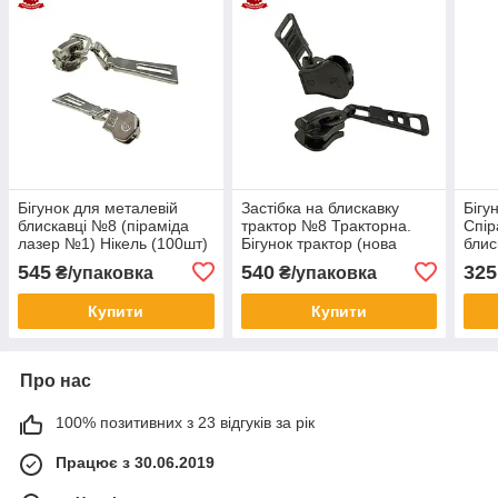
Бігунок для металевій
Застібка на блискавку
Бігу
блискавці №8 (піраміда
трактор №8 Тракторна.
Спір
лазер №1) Нікель (100шт)
Бігунок трактор (нова
блис
Решітка №4) Блек нікель
Ніке
545
540
325
₴/упаковка
₴/упаковка
(100шт)
Купити
Купити
Про нас
100% позитивних з 23 відгуків за рік
Працює з 30.06.2019