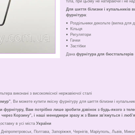
тіла, при цьому не натираючи і не н
Для шиття білизни і купальників 
фурнітура
:
Роздільники декольте (вилка для д
Кільця
Регулятори
Гачки
Застібки
Дана
фурнітура для бюстгальтерів
ьтера виконані з високоякісної нержавіючої сталі
Лемур"
, Ви можете купити якісну фурнітуру для шиття білизни і купальник
ти фурнітуру,
Вам потрібно лише зробити дзвінок з будь-якого з теле
ерез Корзину", і наші менеджери зразу ж з Вами зв'яжуться і люб
оставку в усі міста
України
, Дніпропетровськ, Полтава, Запоріжжя, Чернігів, Маріуполь, Львів, Мико