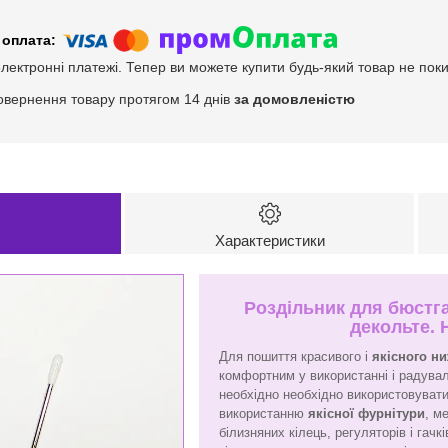
електронні платежі. Тепер ви можете купити будь-який товар не пок
овернення товару протягом 14 днів
за домовленістю
Характеристики
Роздільник для бюстга
декольте. 
Для пошиття красивого і
якісного н
комфортним у використанні і радува
необхідно необхідно використовувати
використанню
якісної фурнітури
, м
білизняних кілець, регуляторів і гач