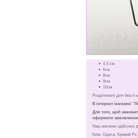
4.5 см
6см
8см
9см
10см
Розділювачі для бюстгал
В інтернет магазині "
Для того, щоб замови
оформити замовлення ч
Наш магазин здійснює д
Київ, Одеса, Кривий Ріг