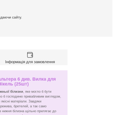
идаючи сайту.
Інформація для замовлення
льтера 6 див. Вилка для
Нікель (25шт)
ижньої білизни
, яке могло б бути
ло б господиню привабливим виглядом,
 якісні матеріали. Завдяки
ережива, бретелей, а так само
ків нижня білизна щільно прилягає до