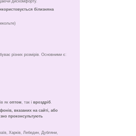
адаючи дискомфорту.
використовується білизняна
екольте)
буває різних розмірів. Основними є:
ів як
оптом
, так і
вроздріб
.
фонів, вказаних на сайті, або
'язно проконсультують
лаїв, Харків, Лебедин, Дубляни,