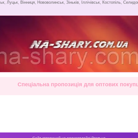
ьк, Луцьк, Вінниця, Нововолинськ, Зіньків, Іллічівськ, Костопіль, Селидов
Спеціальна пропозиція для оптових покупці