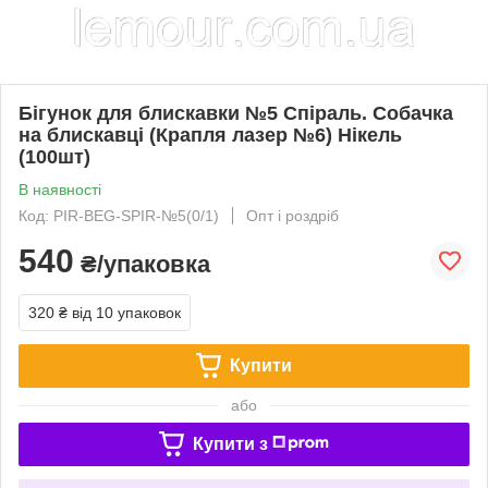
Бігунок для блискавки №5 Спіраль. Собачка
на блискавці (Крапля лазер №6) Нікель
(100шт)
В наявності
Код: PIR-BEG-SPIR-№5(0/1)
Опт і роздріб
540
₴/упаковка
320 ₴
від 10 упаковок
Купити
або
Купити з