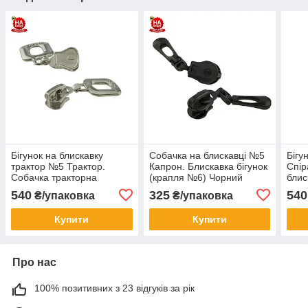
Бігунок на блискавку
Собачка на блискавці №5
Бігу
трактор №5 Трактор.
Капрон. Блискавка бігунок
Спір
Собачка тракторна
(крапля №6) Чорний
блис
(Квадрат лазер №7)
нікель (100шт)
№8) 
540
325
540
₴/упаковка
₴/упаковка
Нікель (100шт)
Купити
Купити
Про нас
100% позитивних з 23 відгуків за рік