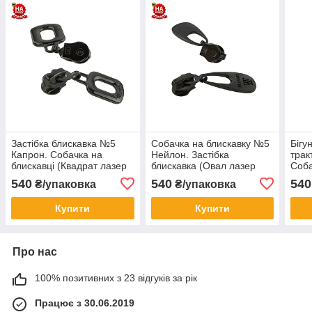
Застібка блискавка №5
Собачка на блискавку №5
Бігу
Капрон. Собачка на
Нейлон. Застібка
трак
блискавці (Квадрат лазер
блискавка (Овал лазер
Соба
№7) Блек нікель (100шт)
№8) Блек нікель (100шт)
(Ква
540
540
540
₴/упаковка
₴/упаковка
Ніке
Купити
Купити
Про нас
100% позитивних з 23 відгуків за рік
Працює з 30.06.2019