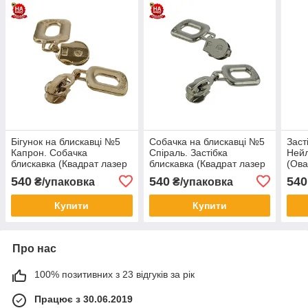
Бігунок на блискавці №5
Собачка на блискавці №5
Заст
Капрон. Собачка
Спіраль. Застібка
Нейл
блискавка (Квадрат лазер
блискавка (Квадрат лазер
(Ова
№7) Золото (100шт)
№7) Нікель (100шт)
(100
540
540
540
₴/упаковка
₴/упаковка
Купити
Купити
Про нас
100% позитивних з 23 відгуків за рік
Працює з 30.06.2019