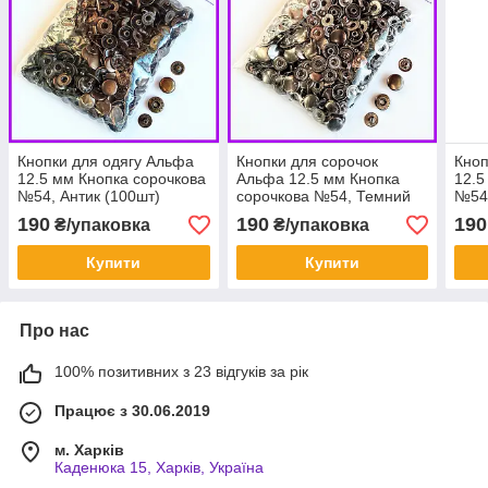
Кнопки для одягу Альфа
Кнопки для сорочок
Кноп
12.5 мм Кнопка сорочкова
Альфа 12.5 мм Кнопка
12.5
№54, Антик (100шт)
сорочкова №54, Темний
№54,
нікель (100шт)
190
190
190
₴/упаковка
₴/упаковка
Купити
Купити
Про нас
100% позитивних з 23 відгуків за рік
Працює з 30.06.2019
м. Харків
Каденюка 15, Харків, Україна