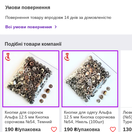
Умови повернення
Повернення товару впродовж 14 днів за домовленістю
Всі умови повернення
Подібні товари компанії
Кнопки для сорочок
Кнопки для одягу Альфа
Люве
Альфа 12.5 мм Кнопка
12.5 мм Кнопка сорочкова
(№5)
сорочкова №54, Темний
№54, Нікель (100шт)
Туре
нікель (100шт)
190
190
130
₴/упаковка
₴/упаковка