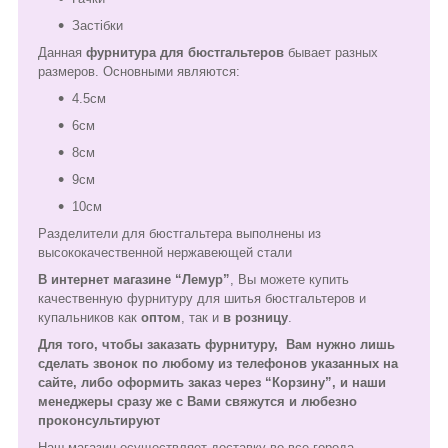
Застібки
Данная
фурнитура для бюстгальтеров
бывает разных
размеров. Основными являются:
4.5см
6см
8см
9см
10см
Разделители для бюстгальтера выполнены из
высококачественной нержавеющей стали
В интернет магазине “Лемур”
, Вы можете купить
качественную фурнитуру для шитья бюстгальтеров и
купальников как
оптом
, так и
в розницу
.
Для того, чтобы заказать фурнитуру,
Вам нужно лишь
сделать звонок по любому из телефонов указанных на
сайте, либо оформить заказ через “Корзину”, и наши
менеджеры сразу же с Вами свяжутся и любезно
проконсультируют
Наш магазин осуществляет доставку во все города