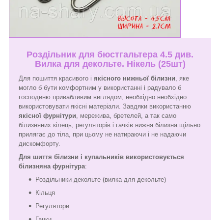
Роздільник для бюстгальтера 4.5 див.
Вилка для декольте. Нікель (25шт)
Для пошиття красивого і
якісного нижньої білизни
, яке
могло б бути комфортним у використанні і радувало б
господиню привабливим виглядом, необхідно необхідно
використовувати якісні матеріали. Завдяки використанню
якісної фурнітури
, мережива, бретелей, а так само
білизняних кілець, регуляторів і гачків нижня білизна щільно
прилягає до тіла, при цьому не натираючи і не надаючи
дискомфорту.
Для шиття білизни і купальників використовується
білизняна фурнітура
:
Роздільники декольте (вилка для декольте)
Кільця
Регулятори
Гачки