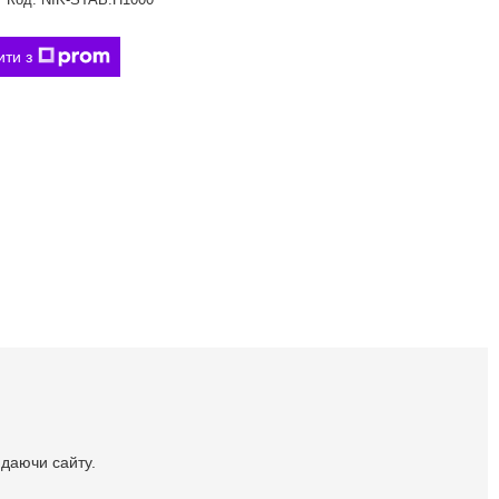
ити з
идаючи сайту.