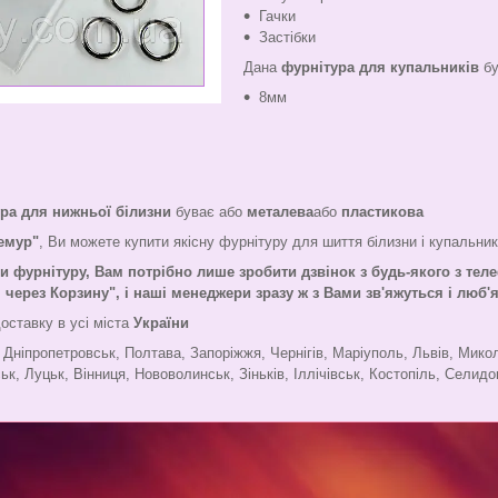
Гачки
Застібки
Дана
фурнітура для купальників
бу
8мм
ра для нижньої білизни
буває або
металева
або
пластикова
Лемур"
, Ви можете купити якісну фурнітуру для шиття білизни і купальник
ти фурнітуру,
Вам потрібно лише зробити дзвінок з будь-якого з теле
ерез Корзину", і наші менеджери зразу ж з Вами зв'яжуться і люб
оставку в усі міста
України
, Дніпропетровськ, Полтава, Запоріжжя, Чернігів, Маріуполь, Львів, Мико
ьк, Луцьк, Вінниця, Нововолинськ, Зіньків, Іллічівськ, Костопіль, Селидов