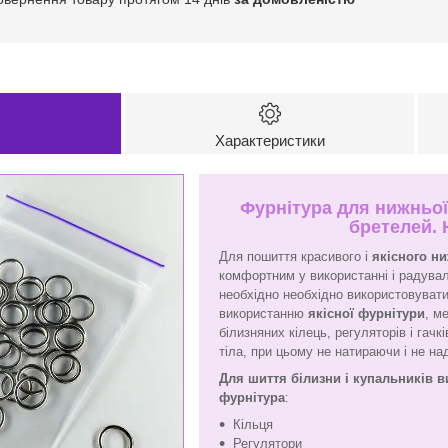
Характеристики
Фурнітура для нижньої
бретелей. 
Для пошиття красивого і
якісного н
комфортним у використанні і радува
необхідно необхідно використовувати
використанню
якісної фурнітури
, м
білизняних кілець, регуляторів і гач
тіла, при цьому не натираючи і не н
Для шиття білизни і купальників 
фурнітура
:
Кільця
Регулятори