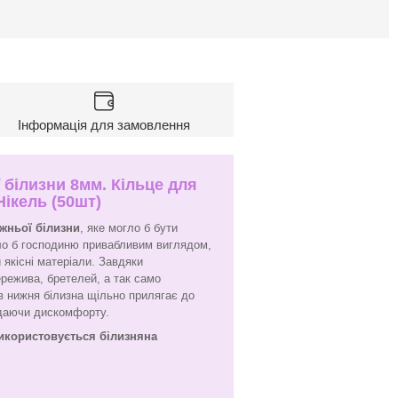
Інформація для замовлення
 білизни 8мм. Кільце для
Нікель (50шт)
ижньої білизни
, яке могло б бути
ло б господиню привабливим виглядом,
 якісні матеріали. Завдяки
ережива, бретелей, а так само
ків нижня білизна щільно прилягає до
адаючи дискомфорту.
використовується білизняна