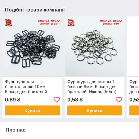
Подібні товари компанії
Фурнітура для
Фурнітура для нижньої
Фурн
бюстгальтерів 10мм.
білизни 8мм. Кільце для
біли
Кільце для брителей.
бретелей. Нікель (50шт)
для 
Метал Чорний (50шт)
(50ш
0,89
0,58
0,5
₴
₴
Купити
Купити
Про нас