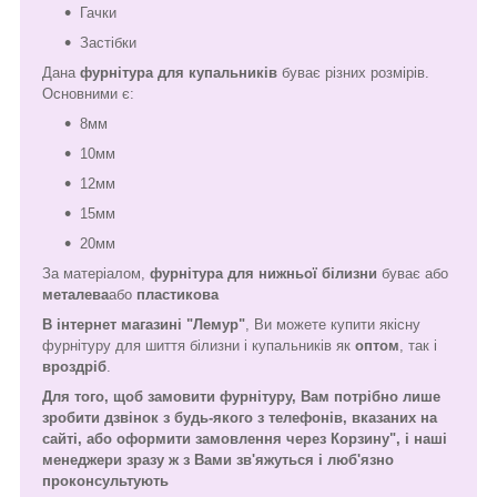
Гачки
Застібки
Дана
фурнітура для купальників
буває різних розмірів.
Основними є:
8мм
10мм
12мм
15мм
20мм
За матеріалом,
фурнітура для нижньої білизни
буває або
металева
або
пластикова
В інтернет магазині "Лемур"
, Ви можете купити якісну
фурнітуру для шиття білизни і купальників як
оптом
, так і
вроздріб
.
Для того, щоб замовити фурнітуру,
Вам потрібно лише
зробити дзвінок з будь-якого з телефонів, вказаних на
сайті, або оформити замовлення через Корзину", і наші
менеджери зразу ж з Вами зв'яжуться і люб'язно
проконсультують