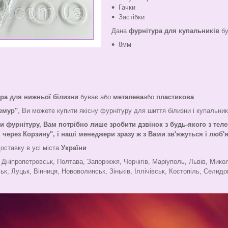
Гачки
Застібки
Дана
фурнітура для купальників
бу
8мм
ра для нижньої білизни
буває або
металева
або
пластикова
Лемур"
, Ви можете купити якісну фурнітуру для шиття білизни і купальник
ти фурнітуру,
Вам потрібно лише зробити дзвінок з будь-якого з теле
ерез Корзину", і наші менеджери зразу ж з Вами зв'яжуться і люб
оставку в усі міста
України
, Дніпропетровськ, Полтава, Запоріжжя, Чернігів, Маріуполь, Львів, Мико
ьк, Луцьк, Вінниця, Нововолинськ, Зіньків, Іллічівськ, Костопіль, Селидов