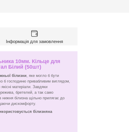
Інформація для замовлення
ьника 10мм. Кільце для
ал Білий (50шт)
ижньої білизни
, яке могло б бути
ло б господиню привабливим виглядом,
 якісні матеріали. Завдяки
ережива, бретелей, а так само
ків нижня білизна щільно прилягає до
адаючи дискомфорту.
використовується білизняна