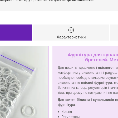
Характеристики
Фурнітура для купал
бретелей. Мет
Для пошиття красивого і
якісного н
комфортним у використанні і радува
необхідно необхідно використовувати
використанню
якісної фурнітури
, м
білизняних кілець, регуляторів і гач
тіла, при цьому не натираючи і не н
Для шиття білизни і купальників 
фурнітура
:
Кільця
Регулятори