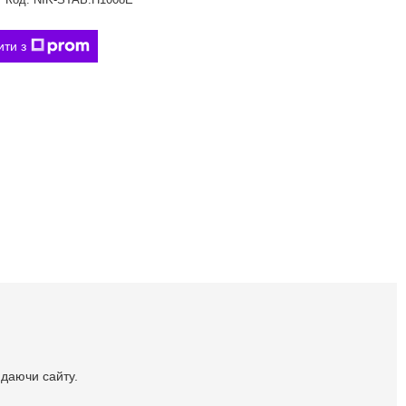
ити з
идаючи сайту.