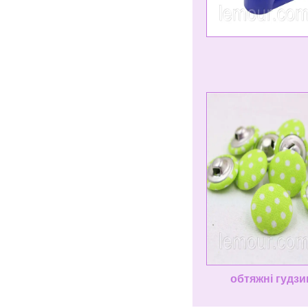
обтяжні гудз