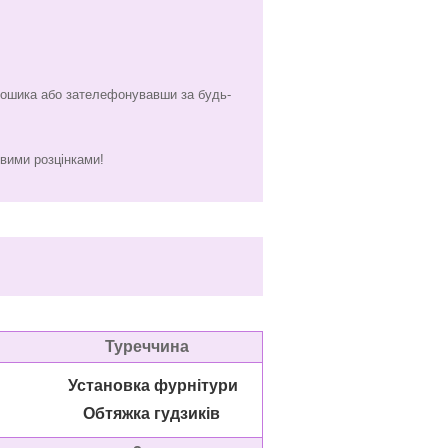
кошика або зателефонувавши за будь-
ивими розцінками!
еччина
ка фурнітури
а гудзиків