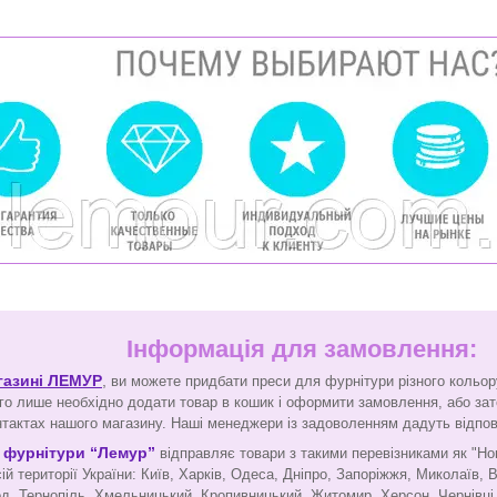
Інформація для замовлення:
агазині ЛЕМУР
,
ви можете придбати преси для фурнітури різного кольору
го лише необхідно додати товар в кошик і оформити замовлення, або з
тактах нашого магазину. Наші менеджери із задоволенням дадуть відпові
 фурнітури “Лемур”
відправляє товари з такими перевізниками як "Но
й території України: Київ, Харків, Одеса, Дніпро, Запоріжжя, Миколаїв, В
од, Тернопіль, Хмельницький, Кропивницький, Житомир, Херсон, Чернівці,