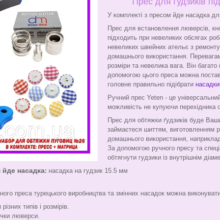
Прес для гудзиків пі
У комплекті з пресом йде насадка дл
Прес для встановлення люверсів, кно
підходить при невеликих обсягах роб
невеликих швейних ательє з ремонту 
домашнього використання. Перевагам
розміри та невелика вага. Він багато 
допомогою цього преса можна постав
головне правильно підібрати
насадки
Ручний прес Yeten - це універсальний
можливість не купуючи перехідника о
Прес для обтяжки ґудзиків буде Ваш
займаєтеся шиттям, виготовленням рі
домашнього використання, наприклад,
За допомогою ручного пресу та спец
обтягнути гудзики із внутрішнім діам
м йде насадка
:
насадка на гудзик 15.5 мм
ного преса турецького виробництва та змінних насадок можна виконувати 
ізних типів і розмірів.
очки люверси.