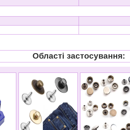
2
35X
до 2
Області застосування: