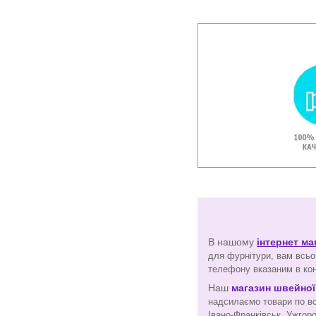
В нашому
інтернет м
для фурнітури, вам всьо
телефону вказаним в кон
Наш
магазин швейної
надсилаємо товари по всі
Івано-Франківськ, Ужгор