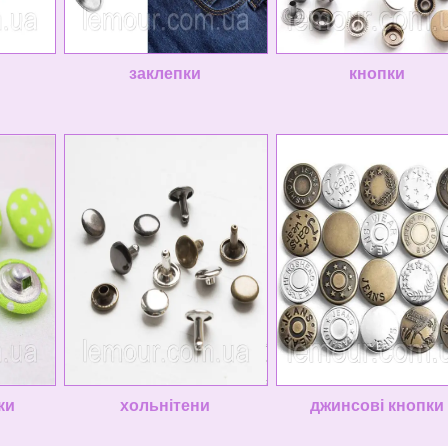
заклепки
кнопки
ики
хольнітени
джинсові кнопки