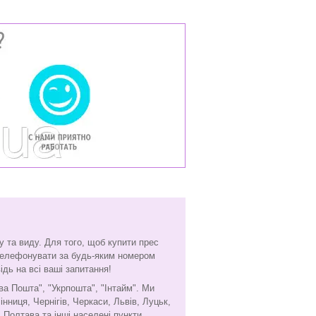
 та виду. Для того, щоб купити прес
ателефонувати за будь-яким номером
дь на всі ваші запитання!
ва Пошта", "Укрпошта", "Інтайм". Ми
інниця, Чернігів, Черкаси, Львів, Луцьк,
 Полтава та інші населені пункти