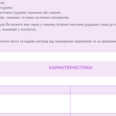
ени.
 гудзики.
готовок ґудзиків тканиною або шкірою.
ірі, тканинах та інших рулонних матеріалах.
ури Ви можете вже зараз у нашому інтернет-магазині додавши товар до 
 вказаним у контактах.
чно якісні та надійні матриці від перевірених виробників та за привабл
ХАРАКТЕРИСТИКИ
Тур
Установ
Обтяжк