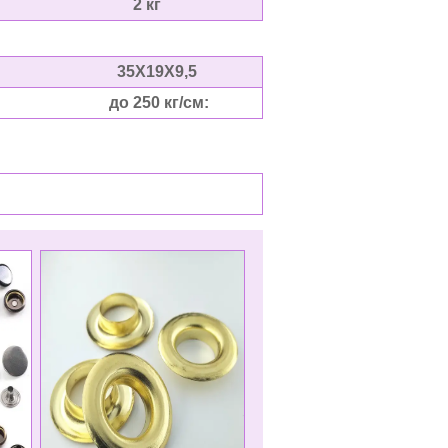
 кг
19X9,5
50 кг/см: