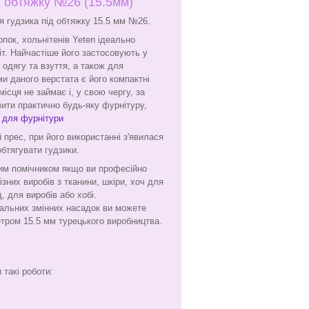
д обтяжку №26 (15.5мм)
я гудзика під обтяжку 15.5 мм №26.
пок, хольнітенів Yeten ідеально
іт. Найчастіше його застосовують у
одягу та взуття, а також для
и даного верстата є його компактні
місця не займає і, у свою чергу, за
ити практично будь-яку фурнітуру,
 для фурніту
ри
 прес, при його використанні з'явилася
бтягувати гудзики.
им помічником якщо ви професійно
зних виробів з тканини, шкіри, хоч для
 для виробів або хобі.
іальних змінних насадок ви можете
етром 15.5 мм турецького виробництва.
такі роботи: