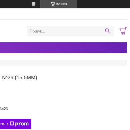
Кошик
 №26 (15.5ММ)
№26
ити з