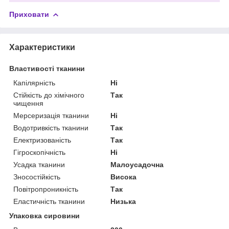
Приховати
Характеристики
Властивості тканини
Капілярність
Ні
Стійкість до хімічного
Так
чищення
Мерсеризація тканини
Ні
Водотривкість тканини
Так
Електризованість
Так
Гігроскопічність
Ні
Усадка тканини
Малоусадочна
Зносостійкість
Висока
Повітропроникність
Так
Еластичність тканини
Низька
Упаковка сировини