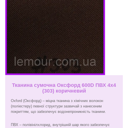
Тканина сумочна Оксфорд 600D ПВХ 4х4
(303) коричневий
Oxford (Оксфорд) – міцна тканина з хімічних волокон
(поліестеру) певної структури зазвичай з нанесеним
покриттям, що забезпечує водонепроникність тканини.
ПВХ – полівінілхлорид, внутрішній шар якого забезпечує