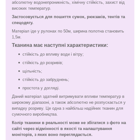
абсолютну водонепроникність, хімічну стійкість, захист від
високих температур.
Застосовується для пошиття сумок, рюкзаків, тентів та
спецодягу.
Матеріал іде у рулонах по 50м, ширина полотна становить
1,5м.
Тканина має наступні характеристики:
стійкість до впливу води і вітру;
стійкість до розривів;
щільність;
стійкість до забруднень;
простота у догляді.
Даний матеріал здатний витримувати впливи температур в
широкому діапазоні, а також абсолютно не розпускається у
випадку розриву. Це одна з найбільш надійних тканин для
сумочного виробництва.
Колір тканини в реальності може не збігатися з фото на
сайті через відмінності в якості та налаштування
моніторів, з яких воно переглядається.