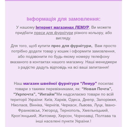
Інформація для замовлення:
У нашому
Інтернет магазинах ЛЕМУР
, Ви можете
придбати
преси для фурнітури
різного кольору, або
вигляду.
Для того, щоб купити
прес для фурнітури,
Вам просто
потрібно додати товар у кошик і оформити замовлення,
або подзвонити по будь-якому номеру телефону
вказаного в контактах нашого магазину. Наші менеджери
з радістю дадуть відповідь на всі ваші запитання!
Наш
магазин швейної фурнітури “Лемур"
посилає
товари з такими перевізниками, як:
“Новая Почта”,
“Укрпочта”, “Интайм”
Ми надсилаємо товари по всій
території України: Київ, Харків, Одеса, Днепр, Запоріжжя,
Ніколаєв, Вінніка, Чернігів, Черкаси, Львова, Луцк, Івано-
Франковськ, Ужгород, Тернополь, Хмельніцький,
Кроп’янцький, Житомир, Херсон, Чорноавці, Полтава та
інші населені пункти України.
!