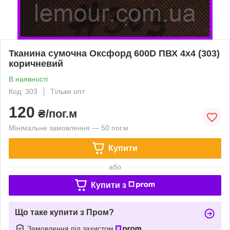
Тканина сумочна Оксфорд 600D ПВХ 4х4 (303)
коричневий
В наявності
Код: 303
Тільки опт
120
₴/пог.м
Мінімальне замовлення — 50 пог.м
Купити
або
Купити з
Що таке купити з Пром?
Замовлення під захистом