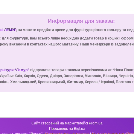
Информация для заказа:
ині ЛЕМУР
, ви можете придбати преси для фурнітури різного кольору та вид
с для фурнітури, вам всього лише необхідно додати товар в кошик і офор
ону вказаним в контактах нашого магазину. Наші менеджери із задоволенн
урнітури “Лемур”
відправляє товари з такими перевізниками як “Нова Пошт
України: Київ, Харків, Одеса, Дніпро, Запоріжжя, Миколаїв, Вінниця, Чернігів
піль, Хмельницький, Кропивницький, Житомир, Херсон, Чернівці, Полтава та
Сайт створений на маркетплейсі
Prom.ua
Продавець на Bigl.ua