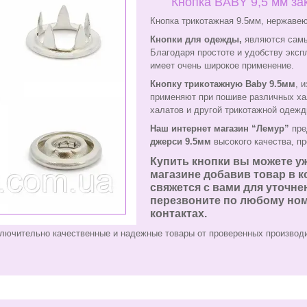
Кнопка BABY 9,5 мм зак
Кнопка трикотажная 9.5мм, нержавею
Кнопки для одежды,
являются самы
Благодаря простоте и удобству экс
имеет очень широкое применение.
Кнопку трикотажную Baby 9.5мм
, 
применяют при пошиве различных ха
халатов и другой трикотажной одежд
Наш интернет магазин “Лемур”
пре
джерси 9.5мм
высокого качества, пр
Купить кнопки вы можете уж
магазине добавив товар в 
свяжется с вами для уточнен
перезвоните по любому ном
контактах.
лючительно качественные и надежные товары от проверенных производ