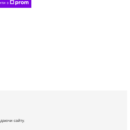
ити з
идаючи сайту.