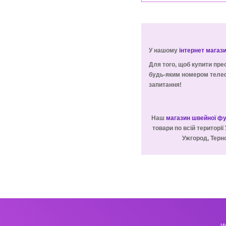
У нашому
інтернет магаз
Для того, щоб купити пре
будь-яким номером телеф
запитання!
Наш
магазин швейної ф
товари по всій території 
Ужгород, Терно