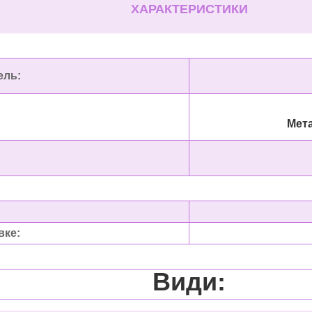
ХАРАКТЕРИСТИКИ
ель:
Т
Металофу
вке:
Види: