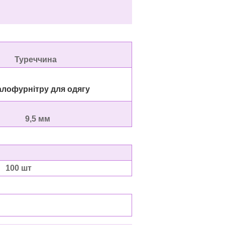
уреччина
рнітру для одягу
9,5 мм
100 шт