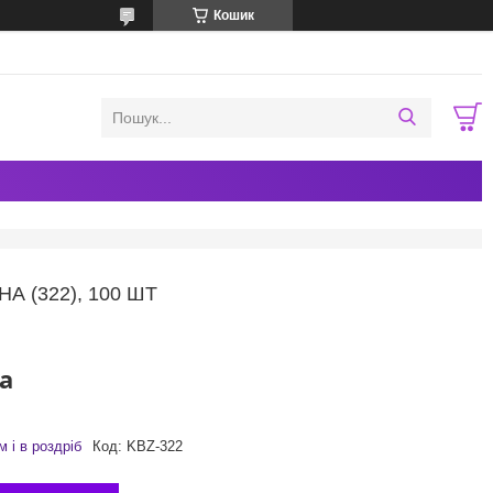
Кошик
А (322), 100 ШТ
а
 і в роздріб
Код:
KBZ-322