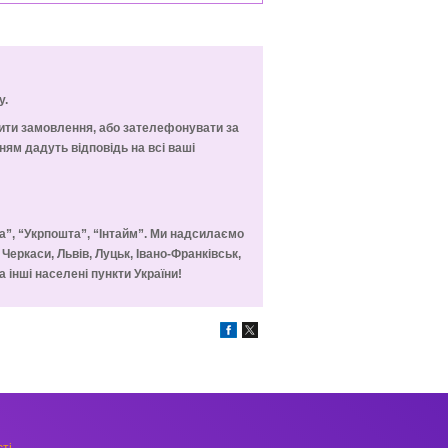
у.
мити замовлення, або зателефонувати за
ям дадуть відповідь на всі ваші
а”, “Укрпошта”, “Інтайм”. Ми надсилаємо
, Черкаси, Львів, Луцьк, Івано-Франківськ,
 інші населені пункти України!