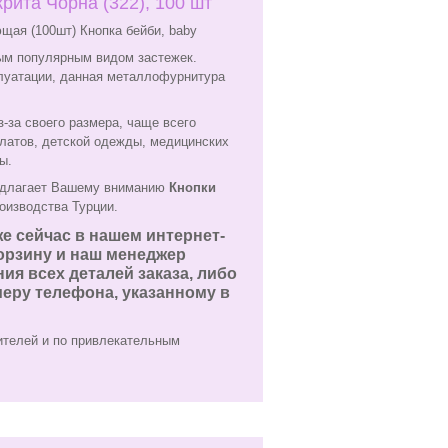
рита Чорна (322), 100 шт
щая (100шт) Кнопка бейби, baby
м популярным видом застежек.
плуатации, данная металлофурнитура
из-за своего размера, чаще всего
латов, детской одежды, медицинских
ы.
длагает Вашему вниманию
Кнопки
оизводства Турции.
е сейчас в нашем интернет-
корзину и наш менеджер
ия всех деталей заказа, либо
еру телефона, указанному в
ителей и по привлекательным