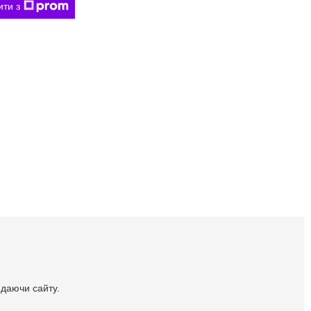
ити з
идаючи сайту.