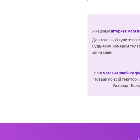
У нашому
інтернет магаз
Для того, щоб купити пре
будь-яким номером телеф
запитання!
Наш
магазин швейної ф
товари по всій території 
Ужгород, Терно