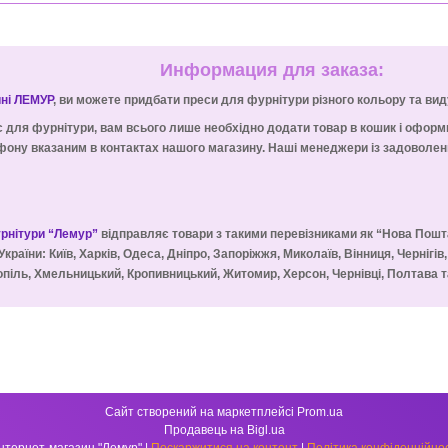
Информация для заказа:
ині ЛЕМУР
, ви можете придбати преси для фурнітури різного кольору та вид
с для фурнітури, вам всього лише необхідно додати товар в кошик і офор
ону вказаним в контактах нашого магазину. Наші менеджери із задоволенн
урнітури “Лемур”
відправляє товари з такими перевізниками як “Нова Пошт
України: Київ, Харків, Одеса, Дніпро, Запоріжжя, Миколаїв, Вінниця, Чернігів
піль, Хмельницький, Кропивницький, Житомир, Херсон, Чернівці, Полтава та
Сайт створений на маркетплейсі
Prom.ua
Продавець на Bigl.ua