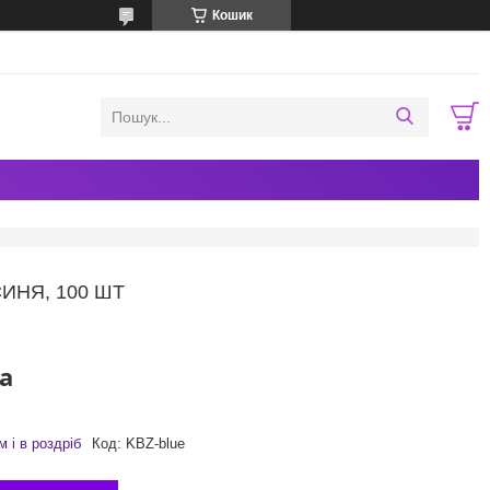
Кошик
ИНЯ, 100 ШТ
а
 і в роздріб
Код:
KBZ-blue