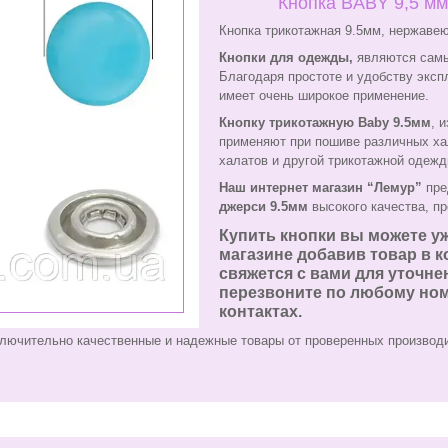
Кнопка BABY 9,5 мм
Кнопка трикотажная 9.5мм, нержавею
Кнопки для одежды,
являются самы
Благодаря простоте и удобству экс
имеет очень широкое применение.
Кнопку трикотажную Baby 9.5мм
, 
применяют при пошиве различных ха
халатов и другой трикотажной одежд
Наш интернет магазин “Лемур”
пре
джерси 9.5мм
высокого качества, пр
Купить кнопки вы можете уж
магазине добавив товар в 
свяжется с вами для уточнен
перезвоните по любому ном
контактах.
лючительно качественные и надежные товары от проверенных производ