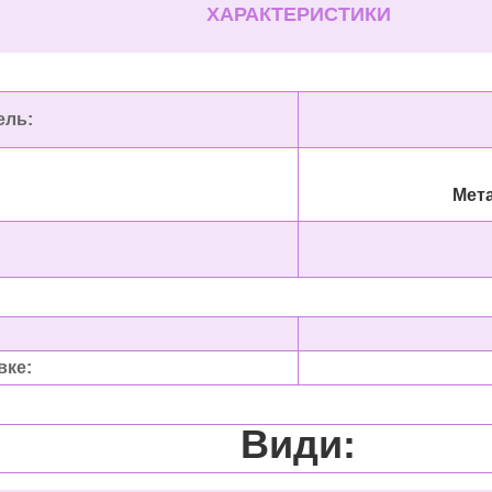
ХАРАКТЕРИСТИКИ
ель:
Т
Металофу
вке:
Види: