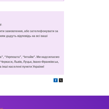
у.
мити замовлення, або зателефонувати за
ям дадуть відповідь на всі ваші
а”, “Укрпошта”, “Інтайм”. Ми надсилаємо
, Черкаси, Львів, Луцьк, Івано-Франківськ,
 інші населені пункти України!