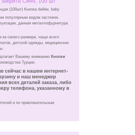
 закрита Синя, 100 шт
щая (100шт) Кнопка бейби, baby
м популярным видом застежек.
плуатации, данная металлофурнитура
из-за своего размера, чаще всего
латов, детской одежды, медицинских
ы.
длагает Вашему вниманию
Кнопки
оизводства Турции.
е сейчас в нашем интернет-
корзину и наш менеджер
ия всех деталей заказа, либо
еру телефона, указанному в
ителей и по привлекательным