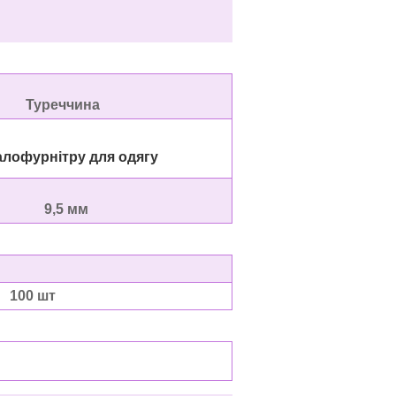
уреччина
рнітру для одягу
9,5 мм
100 шт