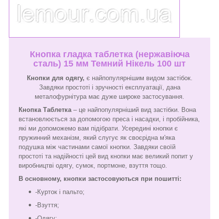
Кнопка гладка таблетка (нержавіюча
сталь) 15 мм Темний Нікель 100 шт
Кнопки для одягу,
є найпопулярнішим видом застібок.
Завдяки простоті і зручності експлуатації, дана
металофурнітура має дуже широке застосування.
Кнопка Таблетка
– це найпопулярніший вид застібки. Вона
встановлюється за допомогою преса і насадки, і пробійника,
які ми допоможемо вам підібрати. Усередині кнопки є
пружинний механізм, який слугує як своєрідна м'яка
подушка між частинами самої кнопки. Завдяки своїй
простоті та надійності цей вид кнопки має великий попит у
виробництві одягу, сумок, портмоне, взуття тощо.
В основному, кнопки застосовуються при пошитті:
-Курток і пальто;
-Взуття;
-Одягу;