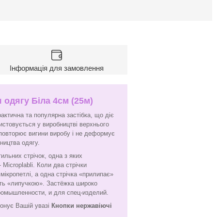
Інформація для замовлення
 одягу Біла 4см (25м)
актична та популярна застібка, що діє
истовується у виробництві верхнього
а повторює вигини виробу і не деформує
бництва одягу.
тильних стрічок, одна з яких
 Microplabli. Коли два стрічки
мікропетлі, а одна стрічка «прилипає»
ють «липучкою». Застёжка широко
ромышленности, и для спец-изделий.
онує Вашій увазі
Кнопки нержавіючі