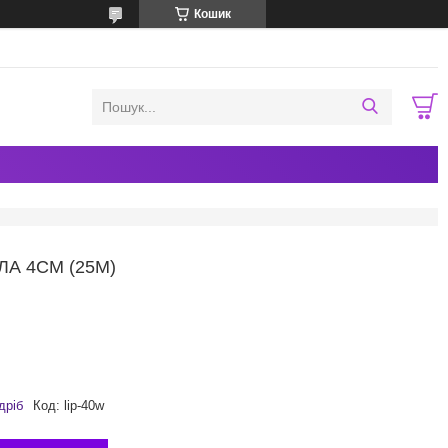
Кошик
ЛА 4СМ (25М)
дріб
Код:
lip-40w