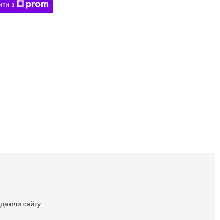
ити з
идаючи сайту.