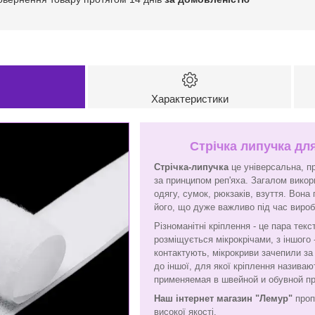
Характеристики
Стрічка липучка для
Стрічка-липучка
це універсальна, пр
за принципом реп'яха. Загалом викор
одягу, сумок, рюкзаків, взуття. Вон
його, що дуже важливо під час виро
Різноманітні кріплення - це пара текс
розміщується мікрокрічами, з іншого -
контактують, мікрокриви зачепили за 
до іншої, для якої кріплення назива
применяемая в швейной и обувной п
Наш інтернет магазин "Лемур"
проп
високої якості.